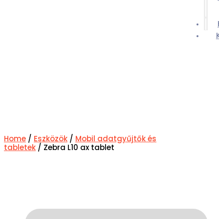
ZEBRA L10 AX
TABLET
Home
/
Eszközök
/
Mobil adatgyűjtők és
tabletek
/ Zebra L10 ax tablet