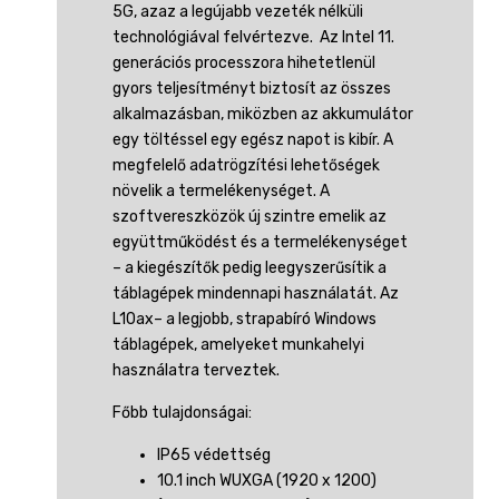
5G, azaz a legújabb vezeték nélküli
technológiával felvértezve. Az Intel 11.
generációs processzora hihetetlenül
gyors teljesítményt biztosít az összes
alkalmazásban, miközben az akkumulátor
egy töltéssel egy egész napot is kibír. A
megfelelő adatrögzítési lehetőségek
növelik a termelékenységet. A
szoftvereszközök új szintre emelik az
együttműködést és a termelékenységet
– a kiegészítők pedig leegyszerűsítik a
táblagépek mindennapi használatát. Az
L10ax– a legjobb, strapabíró Windows
táblagépek, amelyeket munkahelyi
használatra terveztek.
Főbb tulajdonságai:
IP65 védettség
10.1 inch WUXGA (1920 x 1200)