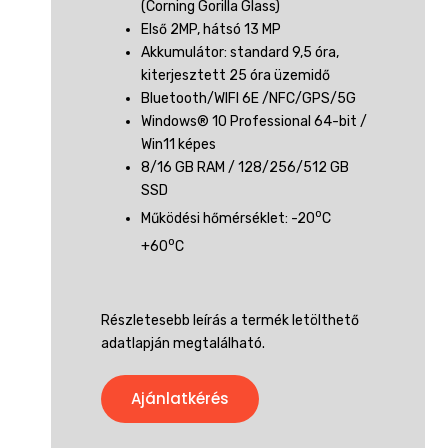
(Corning Gorilla Glass)
Első 2MP, hátsó 13 MP
Akkumulátor: standard 9,5 óra,
kiterjesztett 25 óra üzemidő
Bluetooth/WIFI 6E /NFC/GPS/5G
Windows® 10 Professional 64-bit /
Win11 képes
8/16 GB RAM / 128/256/512 GB
SSD
o
Működési hőmérséklet: -20
C
o
+60
C
Részletesebb leírás a termék letölthető
adatlapján megtalálható.
Ajánlatkérés