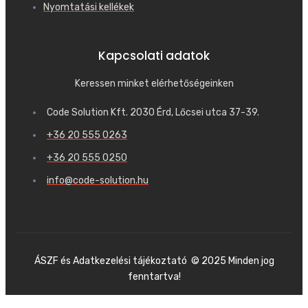
Nyomtatási kellékek
Kapcsolati adatok
Keressen minket elérhetőségeinken
Code Solution Kft. 2030 Érd, Lőcsei utca 37-39.
+36 20 555 0263
+36 20 555 0250
info@code-solution.hu
ÁSZF és Adatkezelési tájékoztató © 2025 Minden jog
fenntartva!