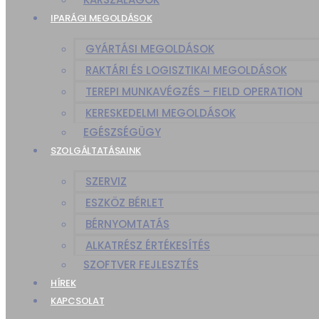
IPARÁGI MEGOLDÁSOK
GYÁRTÁSI MEGOLDÁSOK
RAKTÁRI ÉS LOGISZTIKAI MEGOLDÁSOK
TEREPI MUNKAVÉGZÉS – FIELD OPERATION
KERESKEDELMI MEGOLDÁSOK
EGÉSZSÉGÜGY
SZOLGÁLTATÁSAINK
SZERVIZ
ESZKÖZ BÉRLET
BÉRNYOMTATÁS
ALKATRÉSZ ÉRTÉKESÍTÉS
SZOFTVER FEJLESZTÉS
HÍREK
KAPCSOLAT