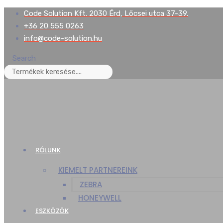
Skip
Code Solution Kft. 2030 Érd, Lőcsei utca 37-39.
to
+36 20 555 0263
content
info@code-solution.hu
Search
RÓLUNK
KIEMELT PARTNEREINK
ZEBRA
HONEYWELL
ESZKÖZÖK