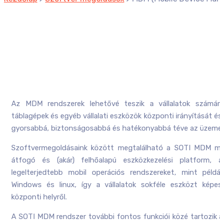
Az MDM rendszerek lehetővé teszik a vállalatok számár
táblagépek és egyéb vállalati eszközök központi irányítását és
gyorsabbá, biztonságosabbá és hatékonyabbá téve az üzeme
Szoftvermegoldásaink között megtalálható a SOTI MDM m
átfogó és (akár) felhőalapú eszközkezelési platform,
legelterjedtebb mobil operációs rendszereket, mint péld
Windows és linux, így a vállalatok sokféle eszközt képe
központi helyről.
A SOTI MDM rendszer további fontos funkciói közé tartozi