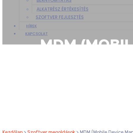
BÉRNYOMTATÁS
ALKATRÉSZ ÉRTÉKESÍTÉS
SZOFTVER FEJLESZTÉS
HÍREK
KAPCSOLAT
MDM (MOBIL
Kezdőlap
>
Szoftver megoldások
>
MDM (Mobile Device Ma