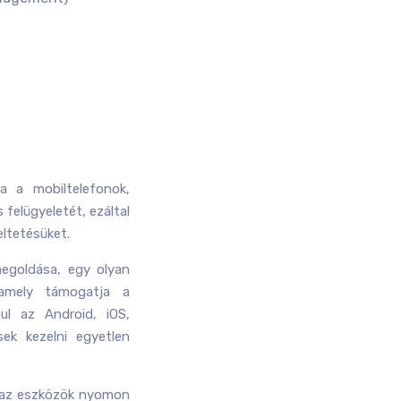
a a mobiltelefonok,
 felügyeletét, ezáltal
ltetésüket.
egoldása, egy olyan
 amely támogatja a
ául az Android, iOS,
sek kezelni egyetlen
k az eszközök nyomon