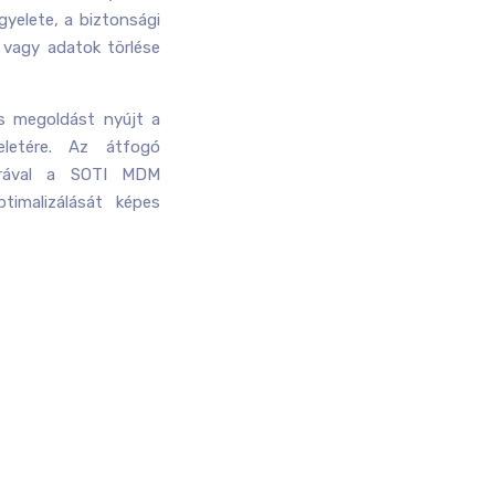
yelete, a biztonsági
s vagy adatok törlése
 megoldást nyújt a
eletére. Az átfogó
ktúrával a SOTI MDM
imalizálását képes