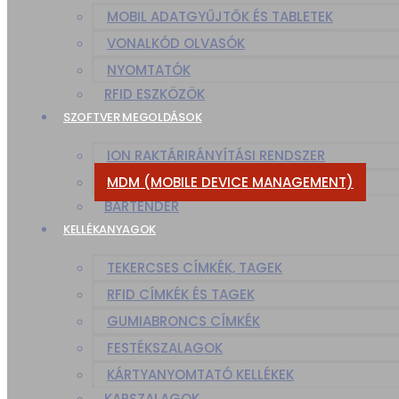
MOBIL ADATGYŰJTŐK ÉS TABLETEK
VONALKÓD OLVASÓK
NYOMTATÓK
RFID ESZKÖZÖK
SZOFTVER MEGOLDÁSOK
ION RAKTÁRIRÁNYÍTÁSI RENDSZER
MDM (MOBILE DEVICE MANAGEMENT)
BARTENDER
KELLÉKANYAGOK
TEKERCSES CÍMKÉK, TAGEK
RFID CÍMKÉK ÉS TAGEK
GUMIABRONCS CÍMKÉK
FESTÉKSZALAGOK
KÁRTYANYOMTATÓ KELLÉKEK
KARSZALAGOK