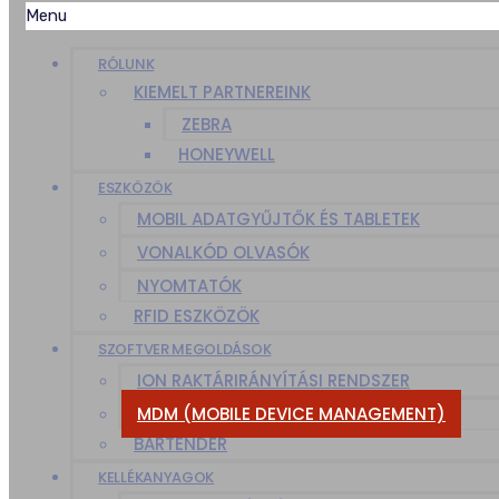
Menu
RÓLUNK
KIEMELT PARTNEREINK
ZEBRA
HONEYWELL
ESZKÖZÖK
MOBIL ADATGYŰJTŐK ÉS TABLETEK
VONALKÓD OLVASÓK
NYOMTATÓK
RFID ESZKÖZÖK
SZOFTVER MEGOLDÁSOK
ION RAKTÁRIRÁNYÍTÁSI RENDSZER
MDM (MOBILE DEVICE MANAGEMENT)
BARTENDER
KELLÉKANYAGOK