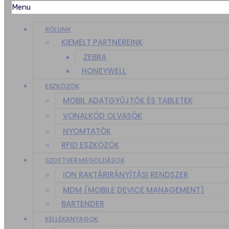
Menu
RÓLUNK
KIEMELT PARTNEREINK
ZEBRA
HONEYWELL
ESZKÖZÖK
MOBIL ADATGYŰJTŐK ÉS TABLETEK
VONALKÓD OLVASÓK
NYOMTATÓK
RFID ESZKÖZÖK
SZOFTVER MEGOLDÁSOK
ION RAKTÁRIRÁNYÍTÁSI RENDSZER
MDM (MOBILE DEVICE MANAGEMENT)
BARTENDER
KELLÉKANYAGOK