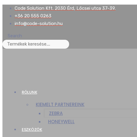
Skip
Code Solution Kft. 2030 Érd, Lőcsei utca 37-39.
to
+36 20 555 0263
content
info@code-solution.hu
Search
RÓLUNK
KIEMELT PARTNEREINK
ZEBRA
HONEYWELL
ESZKÖZÖK