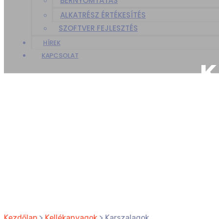
BÉRNYOMTATÁS
ALKATRÉSZ ÉRTÉKESÍTÉS
SZOFTVER FEJLESZTÉS
HÍREK
KAPCSOLAT
K
Kezdőlap
>
Kellékanyagok
>
Karszalagok