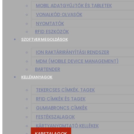
MOBIL ADATGYŰJTŐK ÉS TABLETEK
VONALKÓD OLVASÓK
NYOMTATÓK
RFID ESZKÖZÖK
SZOFTVER MEGOLDÁSOK
ION RAKTÁRIRÁNYÍTÁSI RENDSZER
MDM (MOBILE DEVICE MANAGEMENT)
BARTENDER
KELLÉKANYAGOK
TEKERCSES CÍMKÉK, TAGEK
RFID CÍMKÉK ÉS TAGEK
GUMIABRONCS CÍMKÉK
FESTÉKSZALAGOK
KÁRTYANYOMTATÓ KELLÉKEK
KARSZALAGOK