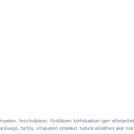
vényeken, fesztiválokon, fürdőkben, kórházakban igen elterjedt
minőségű, tartós, strapabíró címkéket tudunk előállítani akár m